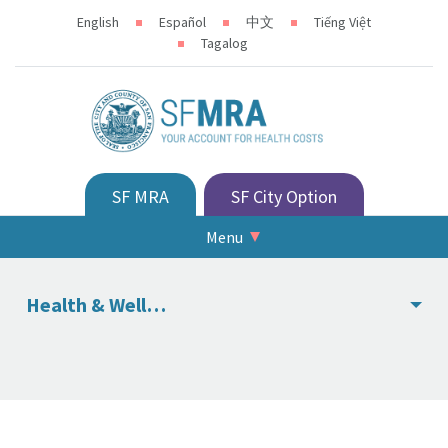
English
Español
中文
Tiếng Việt
Tagalog
SF MRA
SF City Option
Menu
Health & Wellness