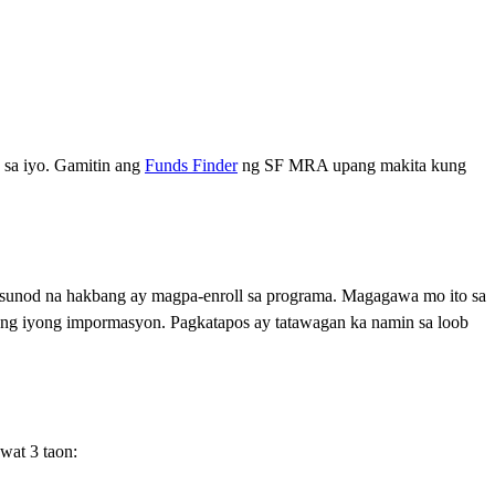
sa iyo. Gamitin ang
Funds Finder
ng SF MRA upang makita kung
unod na hakbang ay magpa-enroll sa programa. Magagawa mo ito sa
 ang iyong impormasyon. Pagkatapos ay tatawagan ka namin sa loob
wat 3 taon: