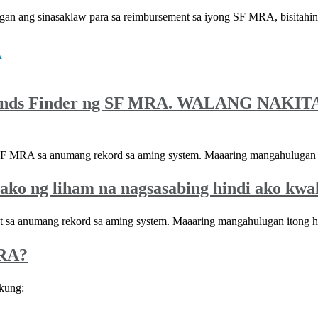
gan ang sinasaklaw para sa reimbursement sa iyong SF MRA, bisitahi
A
Funds Finder ng SF MRA. WALANG NAKIT
F MRA sa anumang rekord sa aming system. Maaaring mangahulugan i
ko ng liham na nagsasabing hindi ako kwali
 sa anumang rekord sa aming system. Maaaring mangahulugan itong h
MRA?
kung: