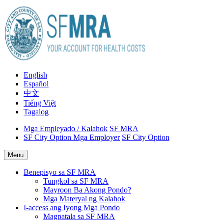
English
Español
中文
Tiếng Việt
Tagalog
Mga Empleyado / Kalahok
SF MRA
SF City Option Mga Employer
SF City Option
Menu
Benepisyo sa SF MRA
Tungkol sa SF MRA
Mayroon Ba Akong Pondo?
Mga Materyal ng Kalahok
I-access ang Iyong Mga Pondo
Magpatala sa SF MRA