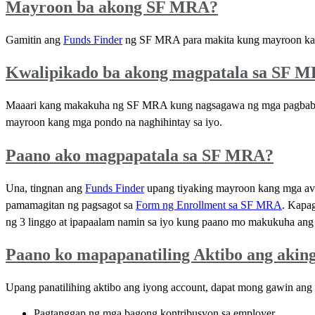
Mayroon ba akong SF MRA?
Gamitin ang
Funds Finder
ng SF MRA para makita kung mayroon k
Kwalipikado ba akong magpatala sa SF 
Maaari kang makakuha ng SF MRA kung nagsagawa ng mga pagbabayad
mayroon kang mga pondo na naghihintay sa iyo.
Paano ako magpapatala sa SF MRA?
Una, tingnan ang
Funds Finder
upang tiyaking mayroon kang mga av
pamamagitan ng pagsagot sa
Form ng Enrollment sa SF MRA
. Kapag
ng 3 linggo at ipapaalam namin sa iyo kung paano mo makukuha a
Paano ko mapapanatiling Aktibo ang aki
Upang panatilihing aktibo ang iyong account, dapat mong gawin ang 
Pagtanggap ng mga bagong kontribusyon sa employer