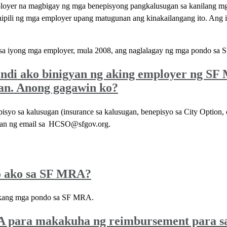
mployer na magbigay ng mga benepisyong pangkalusugan sa kanilang m
inipili ng mga employer upang matugunan ang kinakailangang ito. A
a iyong mga employer, mula 2008, ang naglalagay ng mga pondo sa SF 
ndi ako binigyan ng aking employer ng SF M
an. Anong gagawin ko?
isyo sa kalusugan (insurance sa kalusugan, benepisyo sa City Option
an ng email sa
HCSO@sfgov.org
.
o ako sa SF MRA?
kang mga pondo sa SF MRA.
A para makakuha ng reimbursement para sa