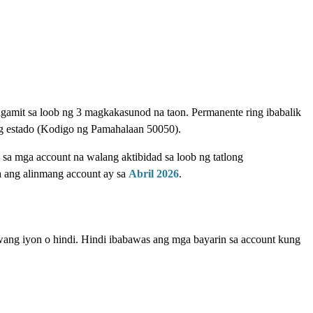
amit sa loob ng 3 magkakasunod na taon. Permanente ring ibabalik
ng estado (Kodigo ng Pamahalaan 50050).
sa mga account na walang aktibidad sa loob ng tatlong
a ang alinmang account ay sa
Abril 2026
.
ng iyon o hindi. Hindi ibabawas ang mga bayarin sa account kung