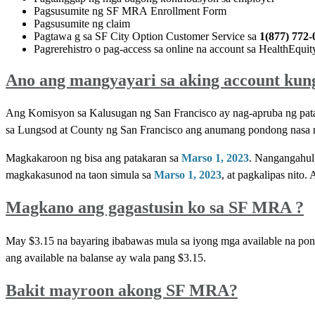
Pagsusumite ng SF MRA Enrollment Form
Pagsusumite ng claim
Pagtawa g sa SF City Option Customer Service sa
1(877) 772-
Pagrerehistro o pag-access sa online na account sa HealthEquit
Ano ang mangyayari sa aking account kung
Ang Komisyon sa Kalusugan ng San Francisco ay nag-apruba ng patak
sa Lungsod at County ng San Francisco ang anumang pondong nasa mg
Magkakaroon ng bisa ang patakaran sa
Marso 1, 2023
. Nangangahulu
magkakasunod na taon simula sa
Marso 1, 2023
, at pagkalipas nit
Magkano ang gagastusin ko sa SF MRA ?
May $3.15 na bayaring ibabawas mula sa iyong mga available na p
ang available na balanse ay wala pang $3.15.
Bakit mayroon akong SF MRA?