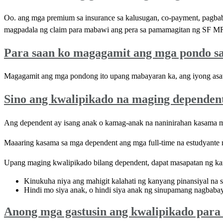
Oo. ang mga premium sa insurance sa kalusugan, co-payment, pagba
magpadala ng claim para mabawi ang pera sa pamamagitan ng SF M
Para saan ko magagamit ang mga pondo sa
Magagamit ang mga pondong ito upang mabayaran ka, ang iyong asa
Sino ang kwalipikado na maging dependen
Ang dependent ay isang anak o kamag-anak na naninirahan kasama mo s
Maaaring kasama sa mga dependent ang mga full-time na estudyante 
Upang maging kwalipikado bilang dependent, dapat masapatan ng 
Kinukuha niya ang mahigit kalahati ng kanyang pinansiyal na s
Hindi mo siya anak, o hindi siya anak ng sinupamang nagbaba
Anong mga gastusin ang kwalipikado para