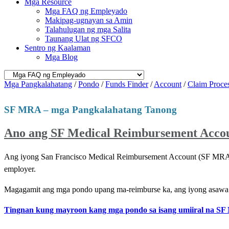
Mga Resource
Mga FAQ ng Empleyado
Makipag-ugnayan sa Amin
Talahulugan ng mga Salita
Taunang Ulat ng SFCO
Sentro ng Kaalaman
Mga Blog
Mga Pangkalahatang
/
Pondo
/
Funds Finder
/
Account
/
Claim Proce
SF MRA – mga Pangkalahatang Tanong
Ano ang SF Medical Reimbursement Acco
Ang iyong San Francisco Medical Reimbursement Account (SF MRA) a
employer.
Magagamit ang mga pondo upang ma-reimburse ka, ang iyong asawa 
Tingnan kung mayroon kang mga pondo sa isang umiiral na S