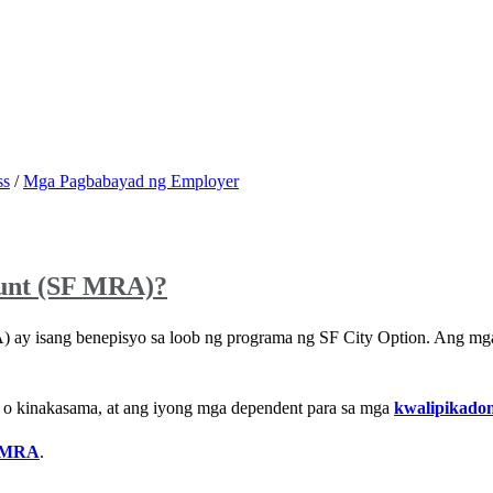
ss
/
Mga Pagbabayad ng Employer
unt (SF MRA)?
y isang benepisyo sa loob ng programa ng SF City Option. Ang mga 
o kinakasama, at ang iyong mga dependent para sa mga
kwalipikadon
F MRA
.