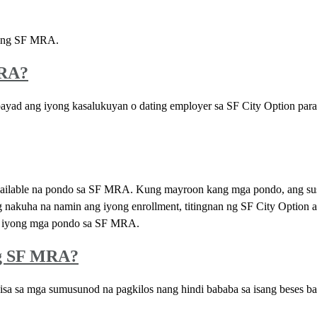
ang SF MRA.
MRA?
 ang iyong kasalukuyan o dating employer sa SF City Option para 
ailable na pondo sa SF MRA. Kung mayroon kang mga pondo, ang sus
 nakuha na namin ang iyong enrollment, titingnan ng SF City Option
ng iyong mga pondo sa SF MRA.
ng SF MRA?
isa sa mga sumusunod na pagkilos nang hindi bababa sa isang beses ba