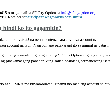
0415
o mag-email sa SF City Option sa
info@sfcityoption.org
.
y/EZ Receipts sa
participant.wageworks.com/sfmra
.
 hindi ko ito gagamitin?
aran noong 2022 na permanenteng isara ang mga account na hindi nag
a account na iyon. Naaayon ang patakarang ito sa umiiral na batas 
gan itong sisimulan ng programa ng SF City Option ang pagsubaybay 
o. Ang pinakamaagang panahon kung kailan posibleng permanenteng isar
ondo sa SF MRA mo buwan-buwan, ginamit mo man ang account sa buwa