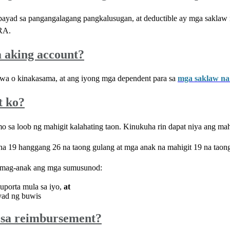
bayad sa pangangalagang pangkalusugan, at deductible ay mga saklaw 
RA.
 aking account?
wa o kinakasama, at ang iyong mga dependent para sa
mga saklaw na
t ko?
a loob ng mahigit kalahating taon. Kinukuha rin dapat niya ang mahig
na 19 hanggang 26 na taong gulang at mga anak na mahigit 19 na tao
kamag-anak ang mga sumusunod:
uporta mula sa iyo,
at
yad ng buwis
 sa reimbursement?