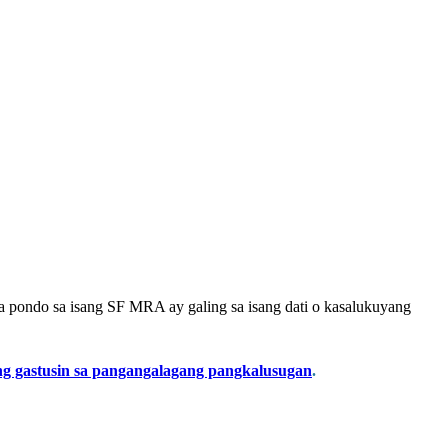
pondo sa isang SF MRA ay galing sa isang dati o kasalukuyang
g gastusin sa pangangalagang pangkalusugan
.