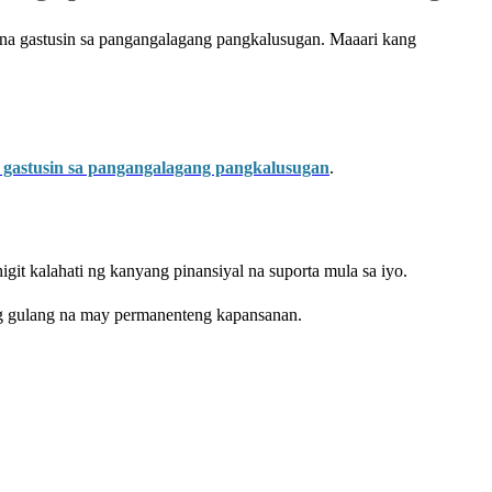
na gastusin sa pangangalagang pangkalusugan. Maaari kang
 gastusin sa pangangalagang pangkalusugan
.
it kalahati ng kanyang pinansiyal na suporta mula sa iyo.
ng gulang na may permanenteng kapansanan.