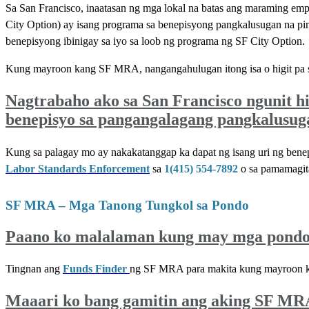
Sa San Francisco, inaatasan ng mga lokal na batas ang maraming e
City Option) ay isang programa sa benepisyong pangkalusugan na p
benepisyong ibinigay sa iyo sa loob ng programa ng SF City Option.
Kung mayroon kang SF MRA, nangangahulugan itong isa o higit pa s
Nagtrabaho ako sa San Francisco ngunit hi
benepisyo sa pangangalagang pangkalusug
Kung sa palagay mo ay nakakatanggap ka dapat ng isang uri ng benep
Labor Standards Enforcement
sa
1(415) 554-7892
o sa pamamagit
SF MRA – Mga Tanong Tungkol sa Pondo
Paano ko malalaman kung may mga pond
Tingnan ang
Funds Finder
ng SF MRA para makita kung mayroon 
Maaari ko bang gamitin ang aking SF MR