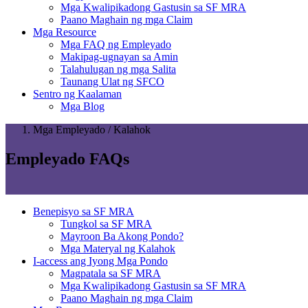
Mga Kwalipikadong Gastusin sa SF MRA
Paano Maghain ng mga Claim
Mga Resource
Mga FAQ ng Empleyado
Makipag-ugnayan sa Amin
Talahulugan ng mga Salita
Taunang Ulat ng SFCO
Sentro ng Kaalaman
Mga Blog
Mga Empleyado / Kalahok
Empleyado FAQs
Benepisyo sa SF MRA
Tungkol sa SF MRA
Mayroon Ba Akong Pondo?
Mga Materyal ng Kalahok
I-access ang Iyong Mga Pondo
Magpatala sa SF MRA
Mga Kwalipikadong Gastusin sa SF MRA
Paano Maghain ng mga Claim