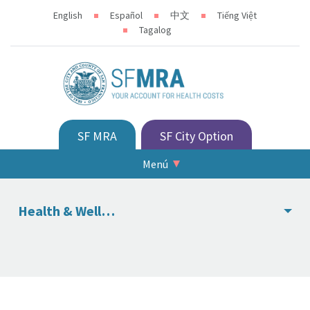
English
Español
中文
Tiếng Việt
Tagalog
SF MRA
SF City Option
Menú
Health & Wellness