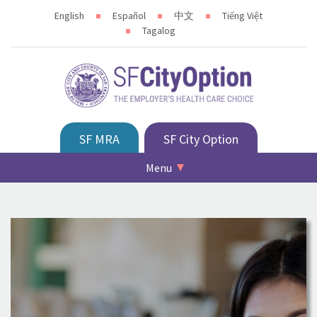
English
Español
中文
Tiếng Việt
Tagalog
SF MRA
SF City Option
Menu