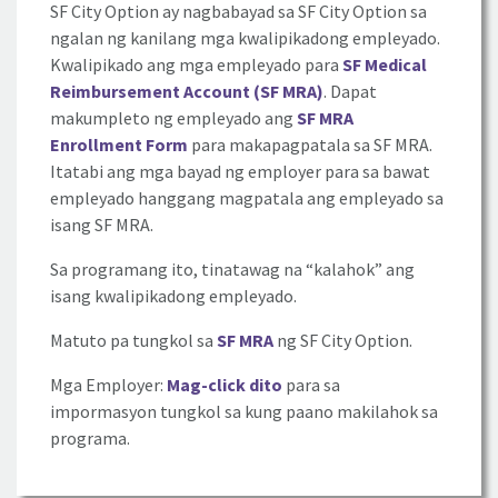
SF City Option ay nagbabayad sa SF City Option sa
ngalan ng kanilang mga kwalipikadong empleyado.
Kwalipikado ang mga empleyado para
SF Medical
Reimbursement Account (SF MRA)
. Dapat
makumpleto ng empleyado ang
SF MRA
Enrollment Form
para makapagpatala sa SF MRA.
Itatabi ang mga bayad ng employer para sa bawat
empleyado hanggang magpatala ang empleyado sa
isang SF MRA.
Sa programang ito, tinatawag na “kalahok” ang
isang kwalipikadong empleyado.
Matuto pa tungkol sa
SF MRA
ng SF City Option.
Mga Employer:
Mag-click dito
para sa
impormasyon tungkol sa kung paano makilahok sa
programa.