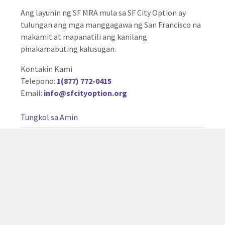
Ang layunin ng SF MRA mula sa SF City Option ay
tulungan ang mga manggagawa ng San Francisco na
makamit at mapanatili ang kanilang
pinakamabuting kalusugan.
Kontakin Kami
Telepono:
1(877) 772-0415
Email:
info@sfcityoption.org
Tungkol sa Amin
Paano Makilahok sa SF City Option
FAQ ng Employer