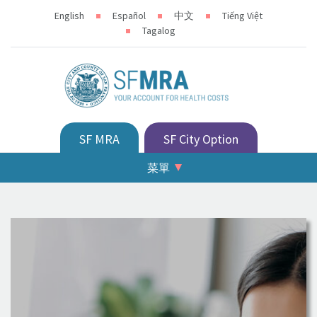
English
Español
中文
Tiếng Việt
Tagalog
SF MRA
SF City Option
菜單