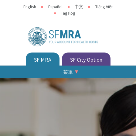
English
Español
中文
Tiếng Việt
Tagalog
SF MRA
SF City Option
菜單