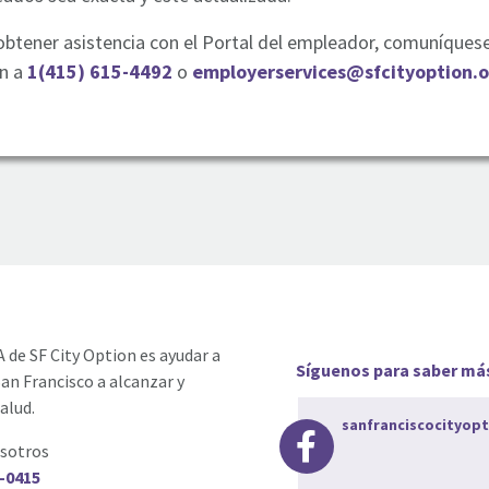
obtener asistencia con el Portal del empleador, comuníquese
n a
1(415) 615-4492
o
employerservices@sfcityoption.o
A de SF City Option es ayudar a
Síguenos para saber má
San Francisco a alcanzar y
alud.
sanfranciscocityopt
sotros
-0415