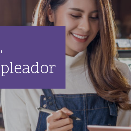
n
mpleador