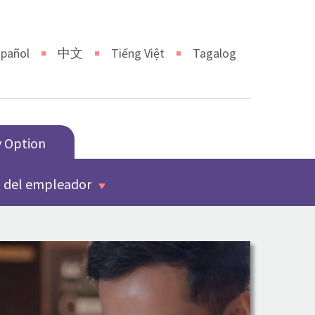
pañol
中文
Tiếng Việt
Tagalog
y Option
 del empleador