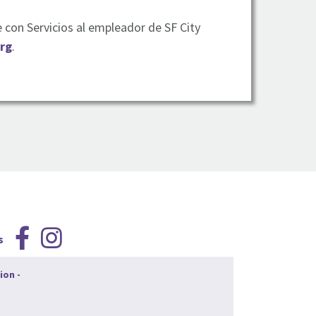
 con Servicios al empleador de SF City
rg
.
s
ion
-