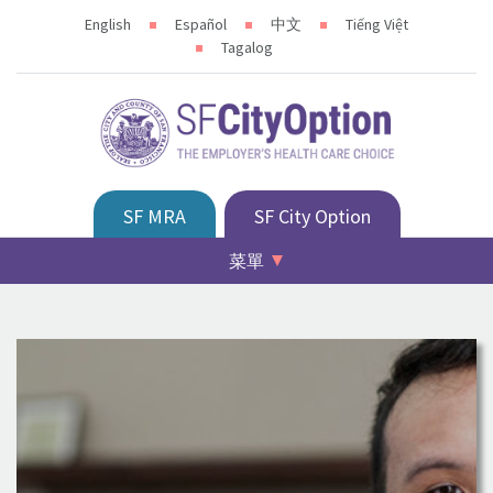
English
Español
中文
Tiếng Việt
Tagalog
SF MRA
SF City Option
菜單